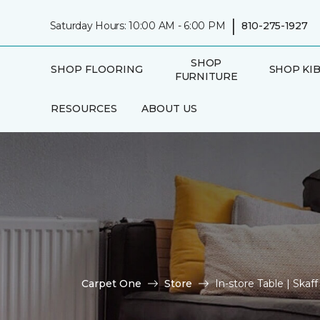
|
Saturday Hours: 10:00 AM - 6:00 PM
810-275-1927
SHOP
SHOP FLOORING
SHOP KI
FURNITURE
RESOURCES
ABOUT US
Carpet One
Store
In-store Table | Ska