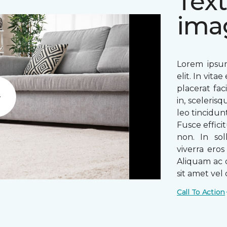
Text
ima
Lorem ipsum
elit. In vit
placerat fac
in, sceleris
Play
leo tincidun
Fusce efficit
non. In sol
viverra ero
Aliquam ac o
sit amet vel o
Call To Action