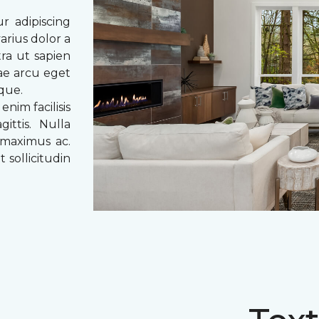
r adipiscing
arius dolor a
tra ut sapien
tae arcu eget
eque.
enim facilisis
ittis. Nulla
 maximus ac.
 sollicitudin