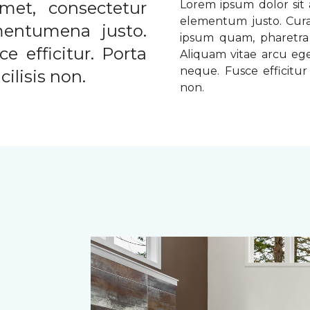
met, consectetur
Lorem ipsum dolor sit a
elementum justo. Curabi
ementumena justo.
ipsum quam, pharetra u
e efficitur. Porta
Aliquam vitae arcu ege
neque. Fusce efficitur 
ilisis non.
non.